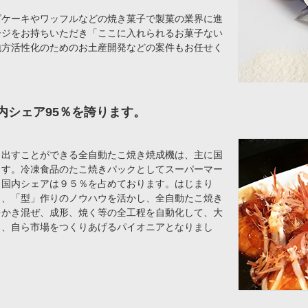
ズケーキやワッフルなどの焼き菓子で製菓の業界に進
ージをお持ちいただき「ここに入れられるお菓子ない
地方活性化のためのお土産開発などの案件もお任せく
内シェア95％を誇ります。
り出すことができる全自動たこ焼き焼成機は、主に国
ます。冷凍食品のたこ焼きパックとしてスーパーマー
、国内シェアは９５％を占めております。はじまり
り、「型」作りのノウハウを活かし、全自動たこ焼き
をかき混ぜ、成形、焼く等の全工程を自動化して、大
し、自ら市場をつくりあげるパイオニアとなりまし