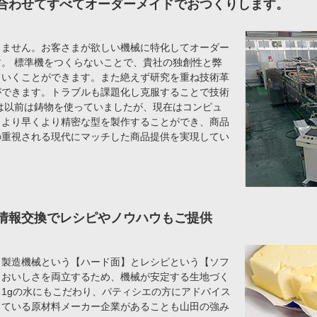
合わせてすべてオーダーメイドでおつくりします。
りません。お客さまが欲しい機械に特化してオーダー
。 標準機をつくらないことで、貴社の独創性と弊
ていくことができます。また絶えず研究を重ね技術革
ができます。トラブルも課題化し克服することで技術
は以前は鋳物を使っていましたが、現在はコンピュ
。より早くより精密な型を製作することができ、商品
の重視される現代にマッチした商品提供を実現してい
情報交換でレシピやノウハウもご提供
、製造機械という【ハード面】とレシピという【ソフ
とおいしさを両立するため、機械が安定する生地づく
1gの水にもこだわり、パティシエの方にアドバイス
している原材料メーカー企業があることも山田の強み