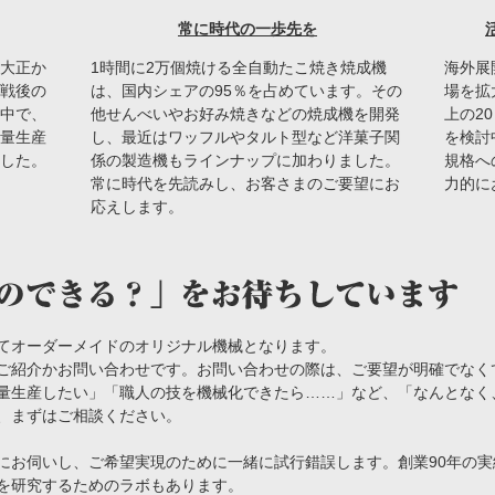
常に時代の一歩先を
大正か
1時間に2万個焼ける全自動たこ焼き焼成機
海外展
戦後の
は、国内シェアの95％を占めています。その
場を拡
中で、
他せんべいやお好み焼きなどの焼成機を開発
上の2
量生産
し、最近はワッフルやタルト型など洋菓子関
を検討
した。
係の製造機もラインナップに加わりました。
規格へ
常に時代を先読みし、お客さまのご要望にお
力的に
応えします。
てオーダーメイドのオリジナル機械となります。
ご紹介かお問い合わせです。お問い合わせの際は、ご要望が明確でなく
量生産したい」「職人の技を機械化できたら……」など、「なんとなく
、まずはご相談ください。
にお伺いし、ご希望実現のために一緒に試行錯誤します。創業90年の
を研究するためのラボもあります。